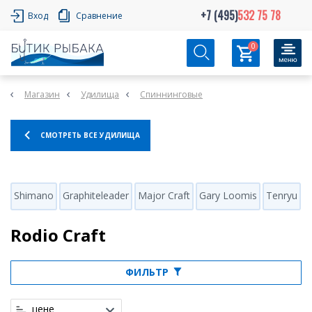
+7 (495)
532 75 78
Вход
Сравнение
0
Магазин
Удилища
Спиннинговые
СМОТРЕТЬ ВСЕ УДИЛИЩА
Shimano
Graphiteleader
Major Craft
Gary Loomis
Tenryu
H
Rodio Craft
ФИЛЬТР
цене