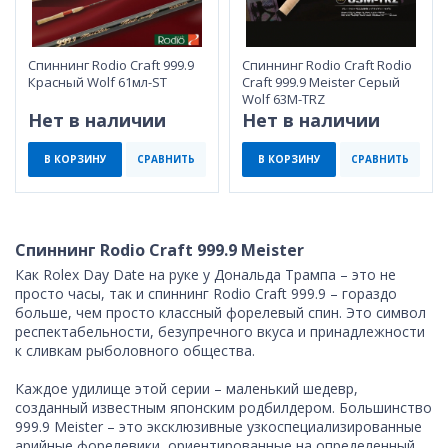
Спиннинг Rodio Craft 999.9
Спиннинг Rodio Craft Rodio
Красный Wolf 61мл-ST
Craft 999.9 Meister Серый
Wolf 63M-TRZ
Нет в наличии
Нет в наличии
В КОРЗИНУ
СРАВНИТЬ
В КОРЗИНУ
СРАВНИТЬ
Спиннинг Rodio Craft 999.9 Meister
Как Rolex Day Date на руке у Дональда Трампа – это не
просто часы, так и спиннинг Rodio Craft 999.9 – гораздо
больше, чем просто классный форелевый спин. Это символ
респектабельности, безупречного вкуса и принадлежности
к сливкам рыболовного общества.
Каждое удилище этой серии – маленький шедевр,
созданный известным японским родбилдером. Большинство
999.9 Meister – это эксклюзивные узкоспециализированные
арийные форелевики, ориентированные на определенный