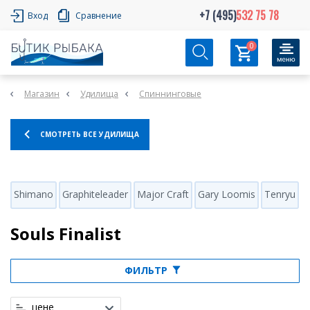
+7 (495)
532 75 78
Вход
Сравнение
0
Магазин
Удилища
Спиннинговые
СМОТРЕТЬ ВСЕ УДИЛИЩА
Shimano
Graphiteleader
Major Craft
Gary Loomis
Tenryu
H
Souls Finalist
ФИЛЬТР
цене