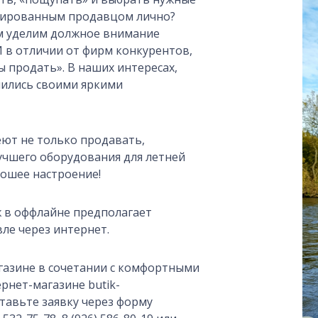
цированным продавцом лично?
м уделим должное внимание
И в отличии от фирм конкурентов,
ы продать». В наших интересах,
лились своими яркими
еют не только продавать,
учшего оборудования для летней
рошее настроение!
 в оффлайне предполагает
ле через интернет.
газине в сочетании с комфортными
рнет-магазине butik-
ставьте заявку через форму