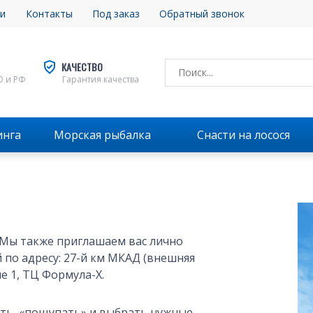
и
Контакты
Под заказ
Обратный звонок
КАЧЕСТВО
О и РФ
Гарантия качества
инга
Морская рыбалка
Снасти на лосося
. Мы также приглашаем вас лично
по адресу: 27-й км МКАД (внешняя
е 1, ТЦ Формула-X.
ить, «пощупать» и выбрать нужные