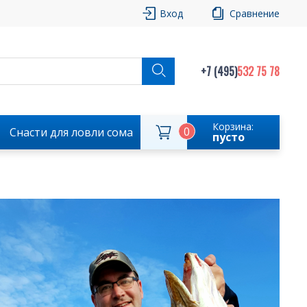
Вход
Сравнение
+7 (495)
532 75 78
Корзина:
0
Снасти для ловли сома
пусто