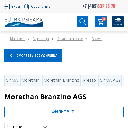
+7 (495)
532 75 78
Вход
Сравнение
0
Магазин
Удилища
Спиннинговые
Daiwa
СМОТРЕТЬ ВСЕ УДИЛИЩА
СИМА
Morethan
Morethan Branzino
Presso
СИМА AGS
M
Morethan Branzino AGS
ФИЛЬТР
цене