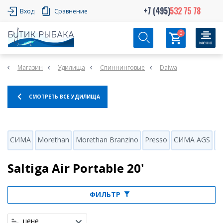
+7 (495)
532 75 78
Вход
Сравнение
0
Магазин
Удилища
Спиннинговые
Daiwa
СМОТРЕТЬ ВСЕ УДИЛИЩА
СИМА
Morethan
Morethan Branzino
Presso
СИМА AGS
M
Saltiga Air Portable 20'
ФИЛЬТР
цене